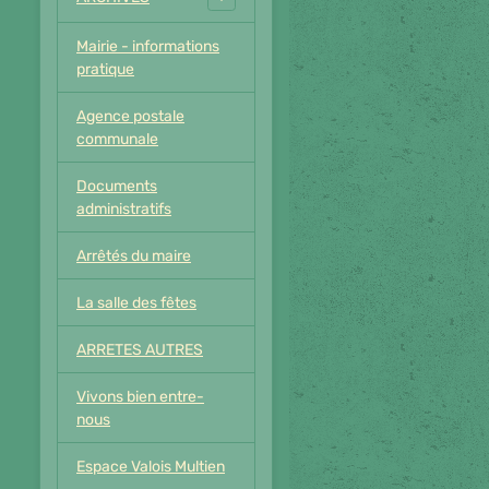
Mairie - informations
pratique
Agence postale
communale
Documents
administratifs
Arrêtés du maire
La salle des fêtes
ARRETES AUTRES
Vivons bien entre-
nous
Espace Valois Multien