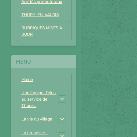
Arrêtés préfectoraux
THURY-EN-VALOIS
RUBRIQUES MISES A
JOUR
MENU
Mairie
Une équipe d'élus
au service de
Thury...
La vie du village
La jeunesse -