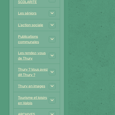
SCOLARITE
Les séniors
L'action sociale
Publications
communales
Les rendez-vous
de Thury
Thury ? Vous avez
dit Thury ?
Thury en images
Tourisme et loisirs
en Valois
ARCHIVES