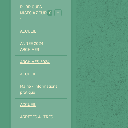
RUBRIQUES
MISES A JOUR
0
:
ACCUEIL
ANNEE 2024
ARCHIVES
ARCHIVES 2024
ACCUEIL
Mairie - informations
pratique
ACCUEIL
ARRETES AUTRES