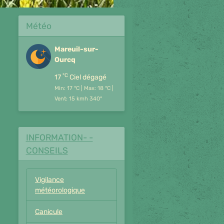
Météo
Mareuil-sur-
Ourcq
°C
17
Ciel dégagé
Min: 17 °C | Max: 18 °C |
Vent: 15 kmh 340°
INFORMATION- -
CONSEILS
Vigilance
météorologique
Canicule