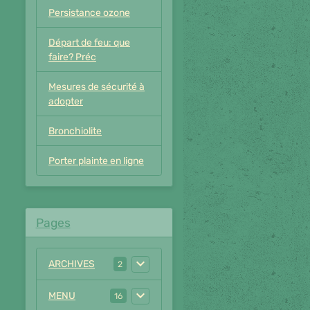
Persistance ozone
Départ de feu: que
faire? Préc
Mesures de sécurité à
adopter
Bronchiolite
Porter plainte en ligne
Pages
ARCHIVES
2
MENU
16