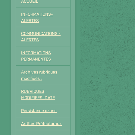
ACCUEIL
INFORMATIONS-
ALERTES
COMMUNICATIONS -
ALERTES
INFORMATIONS
PERMANENTES
Archives rubriques
modifiées :
RUBRIQUES
MODIFIEES :DATE
Persistance ozone
Arrêtés Préfectoraux