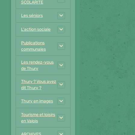
SCOLARITE
Les séniors
L'action sociale
Publications
communales
Les rendez-vous
de Thury
Thury ? Vous avez
dit Thury ?
Thury en images
Tourisme et loisirs
en Valois
ARCHIVES