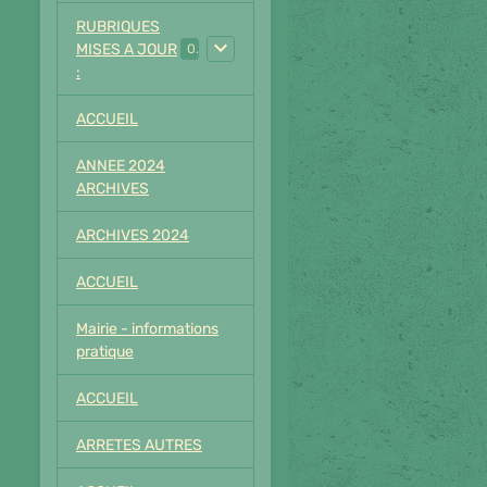
RUBRIQUES
MISES A JOUR
0
:
ACCUEIL
ANNEE 2024
ARCHIVES
ARCHIVES 2024
ACCUEIL
Mairie - informations
pratique
ACCUEIL
ARRETES AUTRES