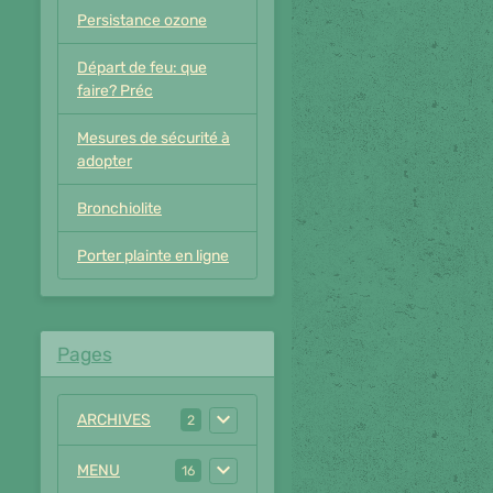
Persistance ozone
Départ de feu: que
faire? Préc
Mesures de sécurité à
adopter
Bronchiolite
Porter plainte en ligne
Pages
ARCHIVES
2
MENU
16