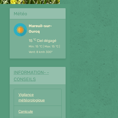
Météo
Mareuil-sur-
Ourcq
°C
15
Ciel dégagé
Min: 15 °C | Max: 15 °C |
Vent: 8 kmh 300°
INFORMATION- -
CONSEILS
Vigilance
météorologique
Canicule