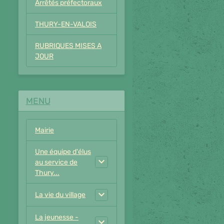
Arrêtés préfectoraux
THURY-EN-VALOIS
RUBRIQUES MISES A
JOUR
MENU
Mairie
Une équipe d'élus
au service de
Thury...
La vie du village
La jeunesse -