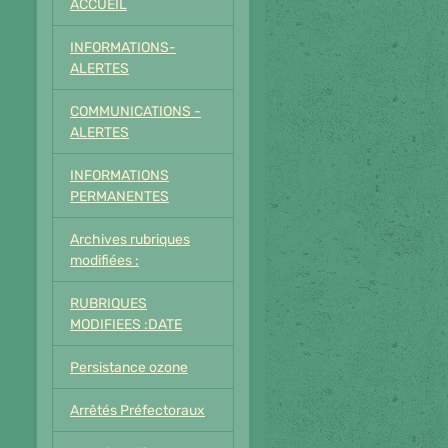
ACCUEIL
INFORMATIONS-
ALERTES
COMMUNICATIONS -
ALERTES
INFORMATIONS
PERMANENTES
Archives rubriques
modifiées :
RUBRIQUES
MODIFIEES :DATE
Persistance ozone
Arrêtés Préfectoraux