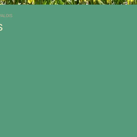
VALOIS
S