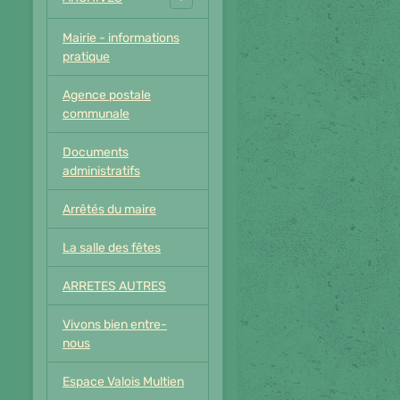
Mairie - informations
pratique
Agence postale
communale
Documents
administratifs
Arrêtés du maire
La salle des fêtes
ARRETES AUTRES
Vivons bien entre-
nous
Espace Valois Multien