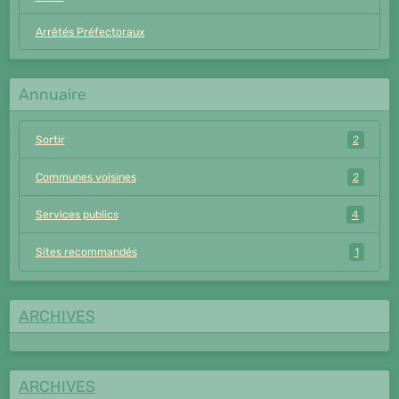
Arrêtés Préfectoraux
Annuaire
Sortir
2
Communes voisines
2
Services publics
4
Sites recommandés
1
ARCHIVES
ARCHIVES