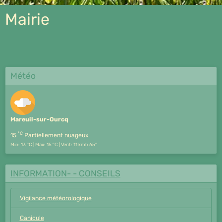
Mairie
Météo
Mareuil-sur-Ourcq
°C
15
Partiellement nuageux
Min: 13 °C | Max: 15 °C | Vent: 11 kmh 65°
INFORMATION- - CONSEILS
Vigilance météorologique
Canicule