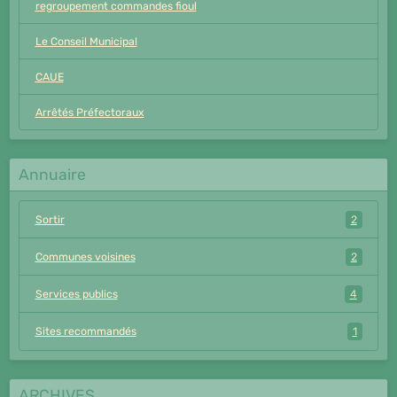
regroupement commandes fioul
Le Conseil Municipal
CAUE
Arrêtés Préfectoraux
Annuaire
Sortir
2
Communes voisines
2
Services publics
4
Sites recommandés
1
ARCHIVES