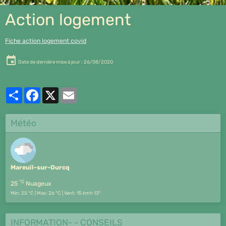
Action logement
Fiche action logement covid
Date de dernière mise à jour : 26/08/2020
Partager
Facebook
X
Email
Météo
Mareuil-sur-Ourcq
°C
25
Nuageux
Min: 25 °C | Max: 26 °C | Vent: 15 kmh 13°
INFORMATION- - CONSEILS