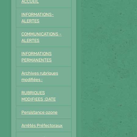
ACCUEIL
INFORMATIONS-
ALERTES
COMMUNICATIONS -
ALERTES
INFORMATIONS
PERMANENTES
Archives rubriques
modifiées :
RUBRIQUES
MODIFIEES :DATE
Persistance ozone
Arrêtés Préfectoraux