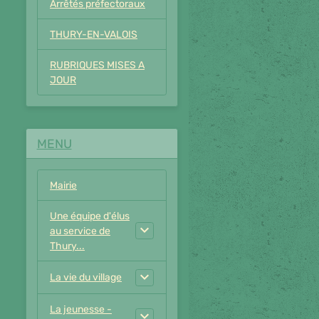
Arrêtés préfectoraux
THURY-EN-VALOIS
RUBRIQUES MISES A
JOUR
MENU
Mairie
Une équipe d'élus
au service de
Thury...
La vie du village
La jeunesse -