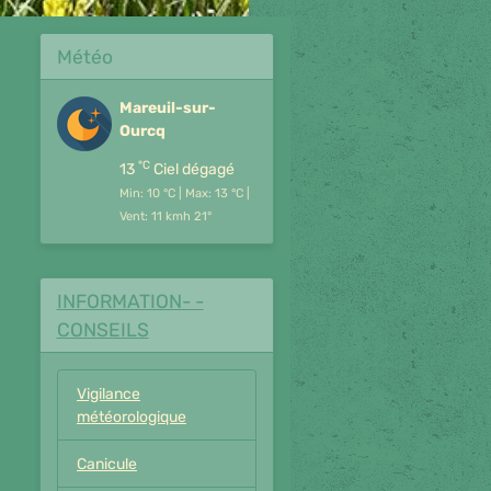
Météo
Mareuil-sur-
Ourcq
°C
13
Ciel dégagé
Min: 10 °C | Max: 13 °C |
Vent: 11 kmh 21°
INFORMATION- -
CONSEILS
Vigilance
météorologique
Canicule