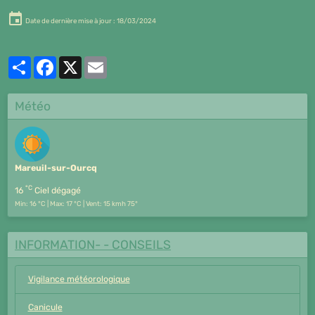
Date de dernière mise à jour : 18/03/2024
Partager
Facebook
X
Email
Météo
Mareuil-sur-Ourcq
°C
16
Ciel dégagé
Min: 16 °C | Max: 17 °C | Vent: 15 kmh 75°
INFORMATION- - CONSEILS
Vigilance météorologique
Canicule