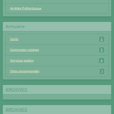
Arrêtés Préfectoraux
Annuaire
Sortir
2
Communes voisines
2
Services publics
4
Sites recommandés
1
ARCHIVES
ARCHIVES