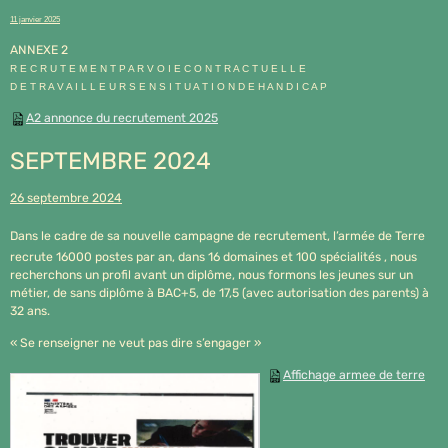
11 janvier 2025
ANNEXE 2
R E C R U T E M E N T P A R V O I E C O N T R A C T U E L L E
D E T R A V A I L L E U R S E N S I T U A T I O N D E H A N D I C A P
A2 annonce du recrutement 2025
SEPTEMBRE 2024
26 septembre 2024
Dans le cadre de sa nouvelle campagne de recrutement, l’armée de Terre
recrute 16000 postes par an, dans 16 domaines et 100 spécialités , nous
recherchons un profil avant un diplôme, nous formons les jeunes sur un
métier, de sans diplôme à BAC+5, de 17,5 (avec autorisation des parents) à
32 ans.
« Se renseigner ne veut pas dire s’engager »
Affichage armee de terre