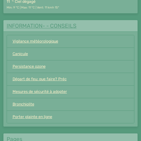
°C
11
Ciel dégagé
Min: 9 °C | Max: 11 °C | Vent: 11 kmh 15°
INFORMATION- - CONSEILS
Vigilance météorologique
Canicule
Persistance ozone
Départ de feu: que faire? Préc
Mesures de sécurité à adopter
Bronchiolite
Porter plainte en ligne
Pages