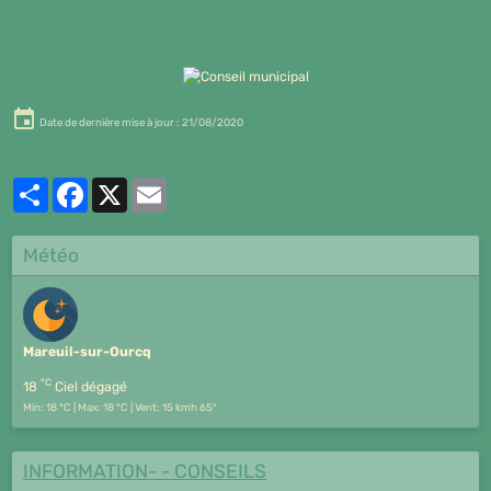
Date de dernière mise à jour : 21/08/2020
Partager
Facebook
X
Email
Météo
Mareuil-sur-Ourcq
°C
18
Ciel dégagé
Min: 18 °C | Max: 18 °C | Vent: 15 kmh 65°
INFORMATION- - CONSEILS