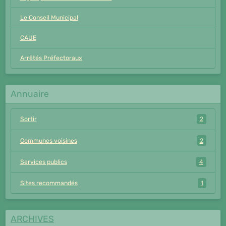
Le Conseil Municipal
CAUE
Arrêtés Préfectoraux
Annuaire
Sortir
2
Communes voisines
2
Services publics
4
Sites recommandés
1
ARCHIVES