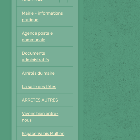
Mairie - informations
pratique
Agence postale
communale
Documents
administratifs
Arrêtés du maire
La salle des fêtes
ARRETES AUTRES
Vivons bien entre-
nous
Espace Valois Multien