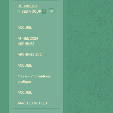
RUBRIQUES
MISES A JOUR
0
:
ACCUEIL
ANNEE 2024
ARCHIVES
ARCHIVES 2024
ACCUEIL
Mairie - informations
pratique
ACCUEIL
ARRETES AUTRES