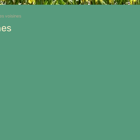
s voisines
nes