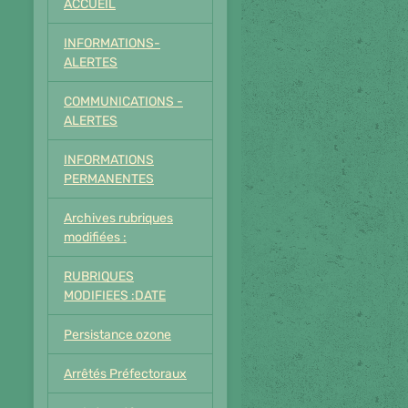
ACCUEIL
INFORMATIONS-
ALERTES
COMMUNICATIONS -
ALERTES
INFORMATIONS
PERMANENTES
Archives rubriques
modifiées :
RUBRIQUES
MODIFIEES :DATE
Persistance ozone
Arrêtés Préfectoraux