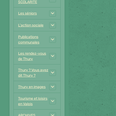
SCOLARITE
Les séniors
L'action sociale
Publications
communales
Les rendez-vous
de Thury
Thury ? Vous avez
dit Thury ?
Thury en images
Tourisme et loisirs
en Valois
ARCHIVES