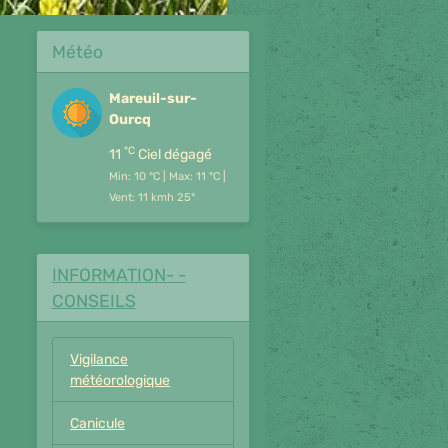
Météo
Mareuil-sur-
Ourcq
°C
11
Ciel dégagé
Min: 10 °C | Max: 11 °C |
Vent: 11 kmh 25°
INFORMATION- -
CONSEILS
Vigilance
météorologique
Canicule