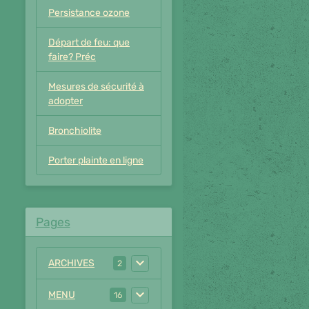
Persistance ozone
Départ de feu: que
faire? Préc
Mesures de sécurité à
adopter
Bronchiolite
Porter plainte en ligne
Pages
ARCHIVES
2
MENU
16