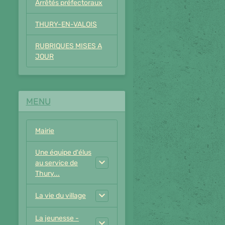
Arrêtés préfectoraux
THURY-EN-VALOIS
RUBRIQUES MISES A
JOUR
MENU
Mairie
Une équipe d'élus
au service de
Thury...
La vie du village
La jeunesse -