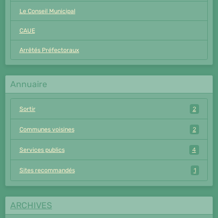
Le Conseil Municipal
CAUE
Arrêtés Préfectoraux
Annuaire
Sortir
2
Communes voisines
2
Services publics
4
Sites recommandés
1
ARCHIVES