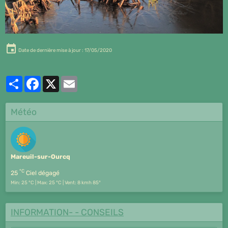
Date de dernière mise à jour : 17/05/2020
Partager
Facebook
X
Email
Météo
Mareuil-sur-Ourcq
°C
25
Ciel dégagé
Min: 25 °C | Max: 25 °C | Vent: 8 kmh 85°
INFORMATION- - CONSEILS